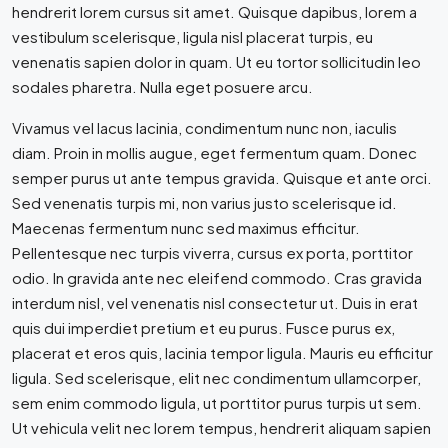
hendrerit lorem cursus sit amet. Quisque dapibus, lorem a
vestibulum scelerisque, ligula nisl placerat turpis, eu
venenatis sapien dolor in quam. Ut eu tortor sollicitudin leo
sodales pharetra. Nulla eget posuere arcu.
Vivamus vel lacus lacinia, condimentum nunc non, iaculis
diam. Proin in mollis augue, eget fermentum quam. Donec
semper purus ut ante tempus gravida. Quisque et ante orci.
Sed venenatis turpis mi, non varius justo scelerisque id.
Maecenas fermentum nunc sed maximus efficitur.
Pellentesque nec turpis viverra, cursus ex porta, porttitor
odio. In gravida ante nec eleifend commodo. Cras gravida
interdum nisl, vel venenatis nisl consectetur ut. Duis in erat
quis dui imperdiet pretium et eu purus. Fusce purus ex,
placerat et eros quis, lacinia tempor ligula. Mauris eu efficitur
ligula. Sed scelerisque, elit nec condimentum ullamcorper,
sem enim commodo ligula, ut porttitor purus turpis ut sem.
Ut vehicula velit nec lorem tempus, hendrerit aliquam sapien