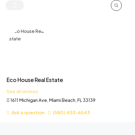
Eco House Real Estate
See all reviews
1611 Michigan Ave, Miami Beach, FL 33139
Ask a question
(580) 453-6543